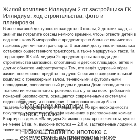
Жилой комплекс Иллидиум 2 от застройщика ГК
Иллидиум: ход строительства, фото и
планировки.
В зоне шаговой доступности находятся 3 школы, 3 детских сада, а
значит вы потратите совсем немного времени, чтобы отвести детей в
сад или школу.В микрорайоне предусмотрено большое количество
парковок для личного транспорта. В шаговой доступности несколько
остановок общественного транспорта, а также маршрутных такси.На
территории ЖК «Иллидиум 2» предусмотрены площади для
строительства магазинов, спортивных и детских площадок, аптек и
других объектов инфраструктуры.Тем, кто ведёт здоровый образ
жизни, несомненно, придётся по душе Спортивно-оздоровительный
комплекс с тренажерным залом, теннисными и футбольными
площадками, расположенный рядом с домом.Дома возводятся по
технологии монолитного строительства с учетом всех требований
пожарной безопасности, оснащаются современными системами
видеонаблюдения и оповещения.Планировка квартир была
Подберем квартиру в
тщательно продумана проектировщиками, но при необходимости
новостройке!
покупатель может вносить свои изменения в расположение комнат.
Квартиры в домах «Иллидиум 2» имеют просторные комнаты, кухню
не менее 14 кв. м, высокие потолки — 2,8 м, застекленные лоджии, а
также качественные коммуникации.
Низкие ставки по ипотеке с
ежемесячным платежом ниже
Вход на Restate.ru
развернуть