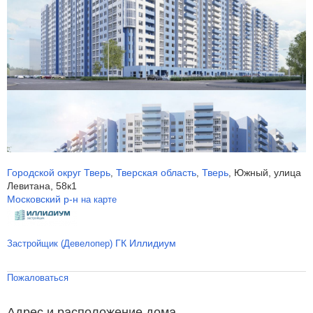
Городской округ Тверь
Тверская область
Тверь
Южный, улица
,
,
,
Левитана, 58к1
Московский р-н
на карте
ГК Иллидиум
Застройщик (Девелопер)
Пожаловаться
Адрес и расположение дома