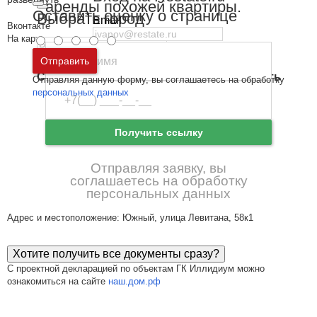
аренды похожей квартиры.
Оставить оценку о странице
Выбрать город
Email
Вконтакте
На карте
Пароль
Москва
и
Московская область
Отправить
Санкт-Петербург
и
Ленинградская область
Отправляя данную форму, вы соглашаетесь на обработку
Забыли пароль
Войти
персональных данных
Ещё нет аккаунта?
Зарегистрироваться
Получить ссылку
Отправляя заявку, вы
соглашаетесь на обработку
персональных данных
Адрес и местоположение: Южный, улица Левитана, 58к1
Хотите получить все документы сразу?
С проектной декларацией по объектам ГК Иллидиум можно
ознакомиться на сайте
наш.дом.рф