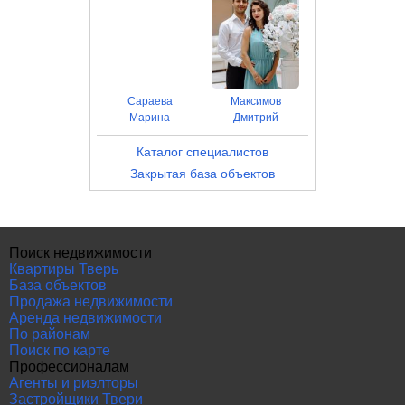
Сараева
Максимов
Марина
Дмитрий
Каталог специалистов
Закрытая база объектов
Поиск недвижимости
Квартиры Тверь
База объектов
Продажа недвижимости
Аренда недвижимости
По районам
Поиск по карте
Профессионалам
Агенты и риэлторы
Застройщики Твери