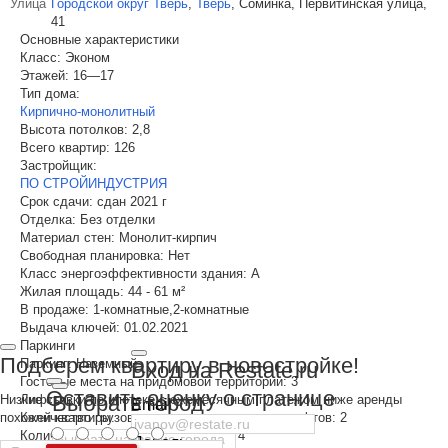
Улица
Городской округ Тверь
,
Тверь
,
Соминка, Первитинская улица,
41
Основные характеристики
Класс:
Эконом
Этажей:
16—17
Тип дома:
Кирпично-монолитный
Высота потолков:
2,8
Всего квартир:
126
Застройщик:
ПО СТРОЙИНДУСТРИЯ
Срок сдачи:
сдан 2021 г
Отделка:
Без отделки
Материал стен:
Монолит-кирпич
Свободная планировка:
Нет
Класс энергоэффективности здания:
A
Жилая площадь:
44 - 61 м²
В продаже:
1-комнатные,2-комнатные
Выдача ключей:
01.02.2021
Паркинги
Подберем квартиру в новостройке!
Паркинг:
Наземный
Вход на Restate.ru
Гостевые места на придомовой территории:
3
Оставить оценку о странице
Выбрать город
Низкие ставки по ипотеке с ежемесячным платежом ниже аренды
Лифты
Email
похожей квартиры.
Количество грузовых и грузопассажирских лифтов:
2
Количество пассажирских лифтов:
4
Пароль