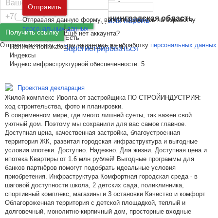
Благоустройство двора
Москва
и
Московская область
Отправить
Количество детских площадок:
1
Санкт-Петербург
и
Ленинградская область
Отправляя данную форму, вы соглашаетесь на обработку
Забыли пароль
Войти
Количество спортивных площадок:
1
персональных данных
Безбарьерная среда
Получить ссылку
Ещё нет аккаунта?
Наличие пандуса:
Есть
Отправляя заявку, вы соглашаетесь на обработку
персональных данных
Наличие понижающих площадок:
Есть
Зарегистрироваться
Индексы
Индекс инфраструктурной обеспеченности:
5
Проектная декларация
Жилой комплекс Иволга от застройщика ПО СТРОЙИНДУСТРИЯ:
ход строительства, фото и планировки.
В современном мире, где много лишней суеты, так важен свой
уютный дом. Поэтому мы сохранили для вас самое главное.
Доступная цена, качественная застройка, благоустроенная
территория ЖК, развитая городская инфраструктура и выгодные
условия ипотеки. Доступно. Надежно. Для жизни. Доступная цена и
ипотека Квартиры от 1.6 млн рублей! Выгодные программы для
банков партнёров помогут подобрать идеальные условия
приобретения. Инфраструктура Комфортная городская среда - в
шаговой доступности школа, 2 детских сада, поликлинника,
спортивный комплекс, магазины и 3 остановки Качество и комфорт
Облагороженная территория с детской площадкой, теплый и
долговечный, монолитно-кирпичный дом, просторные входные