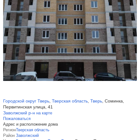
Городской округ Тверь
Тверская область
Тверь
Соминка,
,
,
,
Первитинская улица, 41
Заволжский р-н
на карте
Пожаловаться
Адрес и расположение дома
Регион
Тверская область
Район
Заволжский