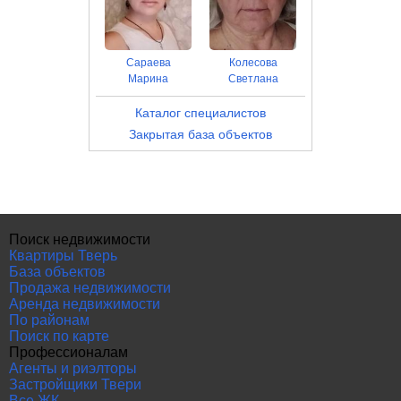
Сараева
Колесова
Марина
Светлана
Каталог специалистов
Закрытая база объектов
Поиск недвижимости
Квартиры Тверь
База объектов
Продажа недвижимости
Аренда недвижимости
По районам
Поиск по карте
Профессионалам
Агенты и риэлторы
Застройщики Твери
Все ЖК