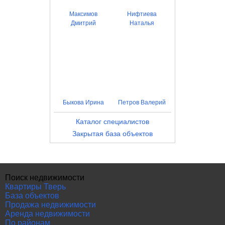
Максимов
Нифтиева
Дмитрий
Наталья
Быкова Ирина
Петров Валерий
Каталог специалистов
Закрытая база объектов
Поиск недвижимости
Квартиры Тверь
База объектов
Продажа недвижимости
Аренда недвижимости
По районам