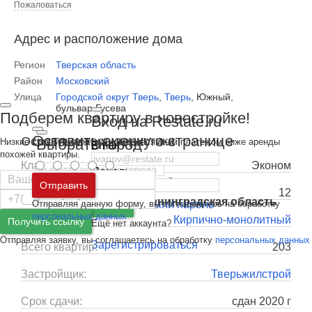
Пожаловаться
Адрес и расположение дома
Регион
Тверская область
Район
Московский
Улица
Городской округ Тверь
,
Тверь
,
Южный,
бульвар Гусева
Подберем квартиру в новостройке!
Вход на Restate.ru
Оставить оценку о странице
Основные характеристики
Выбрать город
Низкие ставки по ипотеке с ежемесячным платежом ниже аренды
Email
похожей квартиры.
Класс:
Эконом
Пароль
Москва
и
Московская область
Отправить
Этажей:
12
Санкт-Петербург
и
Ленинградская область
Отправляя данную форму, вы соглашаетесь на обработку
Забыли пароль
Войти
персональных данных
Тип дома:
Кирпично-монолитный
Получить ссылку
Ещё нет аккаунта?
Отправляя заявку, вы соглашаетесь на обработку
персональных данных
Зарегистрироваться
Всего квартир:
203
Застройщик:
Тверьжилстрой
Срок сдачи:
сдан 2020 г