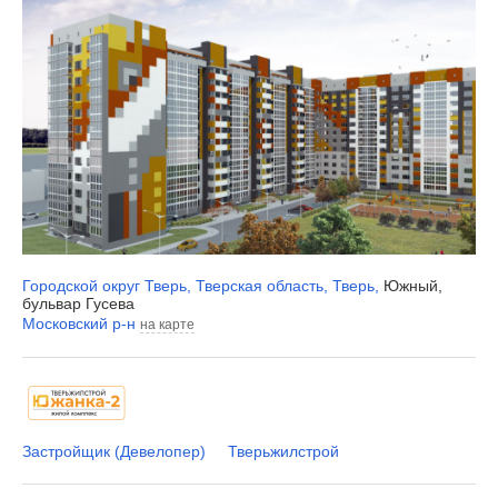
Городской округ Тверь
,
Тверская область
,
Тверь
,
Южный,
бульвар Гусева
Московский р-н
на карте
Застройщик (Девелопер)
Тверьжилстрой