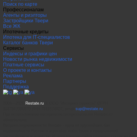
Поиск по карте
Профессионалам
Агенты и риэлторы
Застройщики Твери
Все ЖК
Ипотечные кредиты
Ипотека для IT-специалистов
Каталог банков Твери
Сервисы
Индексы и графики цен
Новости рынка недвижимости
Платные сервисы
О проекте и контакты
Реклама
Партнеры
Поддержка
2004—2026
Restate.ru
® ООО "Интернет проекты" ОГРН
1147847086870 ИНН 7811574827, email
sup@restate.ru
При использовании материалов гиперссылка на Restate.ru
обязательна.
Витрина недвижимости Restate - одна из крупнейших баз
недвижимости России и агрегатор новостроек и предложений
застройщиков и агентств. Использование сайта означает согласие с